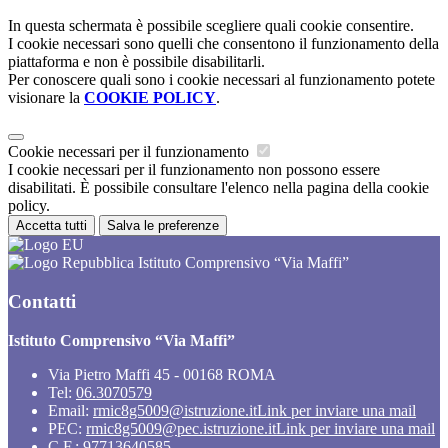
In questa schermata è possibile scegliere quali cookie consentire.
I cookie necessari sono quelli che consentono il funzionamento della
piattaforma e non è possibile disabilitarli.
Per conoscere quali sono i cookie necessari al funzionamento potete
visionare la
COOKIE POLICY
.
Cookie necessari per il funzionamento
I cookie necessari per il funzionamento non possono essere
disabilitati. È possibile consultare l'elenco nella pagina della cookie
policy.
Accetta tutti
Salva le preferenze
Istituto Comprensivo “Via Maffi”
Contatti
Istituto Comprensivo “Via Maffi”
Via Pietro Maffi 45 - 00168 ROMA
Tel:
06.3070579
Email:
rmic8g5009@istruzione.it
Link per inviare una mail
PEC:
rmic8g5009@pec.istruzione.it
Link per inviare una mail
C.F.: 97713640585