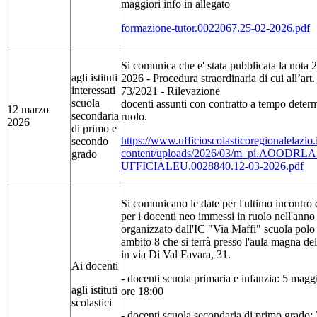
maggiori info in allegato
formazione-tutor.0022067.25-02-2026.pdf
Si comunica che e' stata pubblicata la nota
agli istituti
2026 - Procedura straordinaria di cui all’art.
interessati
73/2021 - Rilevazione
scuola
docenti assunti con contratto a tempo determ
12 marzo
secondaria
ruolo.
2026
di primo e
https://www.ufficioscolasticoregionalelazio.
secondo
content/uploads/2026/03/m_pi.AOODR
grado
UFFICIALEU.0028840.12-03-2026.pdf
Si comunicano le date per l'ultimo incontro 
per i docenti neo immessi in ruolo nell'ann
organizzato dall'IC "Via Maffi" scuola polo
ambito 8 che si terrà presso l'aula magna d
in via Di Val Favara, 31.
Ai docenti
- docenti scuola primaria e infanzia: 5 maggi
agli istituti
ore 18:00
scolastici
- docenti scuola secondaria di primo grado: 