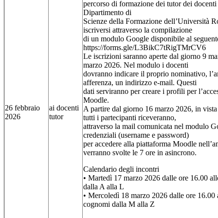
percorso di formazione dei tutor dei docenti
Dipartimento di
Scienze della Formazione dell’Università R
iscriversi attraverso la compilazione
di un modulo Google disponibile al seguente
https://forms.gle/L3BikC7tRigTMrCV6
Le iscrizioni saranno aperte dal giorno 9 m
marzo 2026. Nel modulo i docenti
dovranno indicare il proprio nominativo, l’am
afferenza, un indirizzo e-mail. Questi
dati serviranno per creare i profili per l’acc
Moodle.
26 febbraio
ai docenti
A partire dal giorno 16 marzo 2026, in vista
2026
tutor
tutti i partecipanti riceveranno,
attraverso la mail comunicata nel modulo Goo
credenziali (username e password)
per accedere alla piattaforma Moodle nell’a
verranno svolte le 7 ore in asincrono.
Calendario degli incontri
• Martedì 17 marzo 2026 dalle ore 16.00 al
dalla A alla L
• Mercoledì 18 marzo 2026 dalle ore 16.00 a
cognomi dalla M alla Z