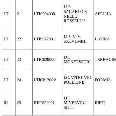
I.I.S.
S."CARLO E
LT
21
LTIS004008
APRILIA
NELLO
ROSSELLI"
I.I.S. V. V.
LT
22
LTIS027001
LATINA
SALVEMINI
I.C.
LT
23
LTIC82900C
TERRACI
MONTESSORI
I.C. VITRUVIO
LT
24
LTIC81300V
FORMIA
POLLIONE
I.C.
RI
25
RIIC829001
MINERVINI
RIETI
SISTI