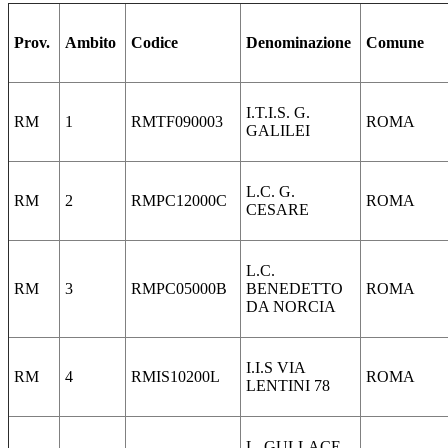
Prov.
Ambito
Codice
Denominazione
Comune
I.T.I.S. G.
RM
1
RMTF090003
ROMA
GALILEI
L.C. G.
RM
2
RMPC12000C
ROMA
CESARE
L.C.
RM
3
RMPC05000B
BENEDETTO
ROMA
DA NORCIA
I.I.S VIA
RM
4
RMIS10200L
ROMA
LENTINI 78
L. GULLACE