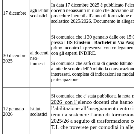
In data 17 dicembre 2025 è pubblicato l’ele
agli istituti
docenti neoassunti in ruolo che dovranno ot
17 dicembre
scolastici
procedure inerenti all’anno di formazione e
scolastico 2025/2026. Documento in allegat
Si comunica che il 30 gennaio dalle ore 15:
presso l'
IIS Einstein - Bachelet
in Via Pasqu
primo incontro in presenza, con collegament
ai docenti
con gli esperti INDIRE.
30 dicembre
neo-
2025
Si comunica che sarà cura di questo Istitut
immessi
a tutte le scuole dell'Ambito la convocazione
interessati, completa di indicazioni su modali
partecipazione.
n
Si comunica che e' stata pubblicata la nota
2026 con l'
elenco docenti che hanno
l’abilitazione all’insegnamento entro
12 gennaio
istituti
2026
scolastici
tenuti a sostenere l’anno di formazion
2025/26 a seguito di trasformazione co
T.I. che troverete per comodità in alle