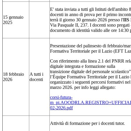
E' stata inviata a tutti gli Istituti dell'ambit
docenti in anno di prova per il primo incont
15 gennaio
terrà il giorno 30 gennaio 2026 presso l'
IIS 
2025
Via Pasquale II, 237. I docenti sono pregati 
documento di identità valido alle ore 14:30 
Presentazione del palinsesto di febbraio/ma
Formativa Territoriale per il Lazio (EFT La
Con riferimento alla linea 2.1 del PNRR rela
digitale integrata e formazione sulla
transizione digitale del personale scolastico
18 febbraio
A tutti i
l’Équipe Formativa Territoriale per il Lazio
2026
docenti
organizzato i seguenti percorsi formativi ne
marzo 2026. per info leggi allegato:
corsi-futura-
m_pi.AOODRLA.REGISTRO+UFFICIALE
02-2026.pdf
Attività di formazione per i docenti tutor.