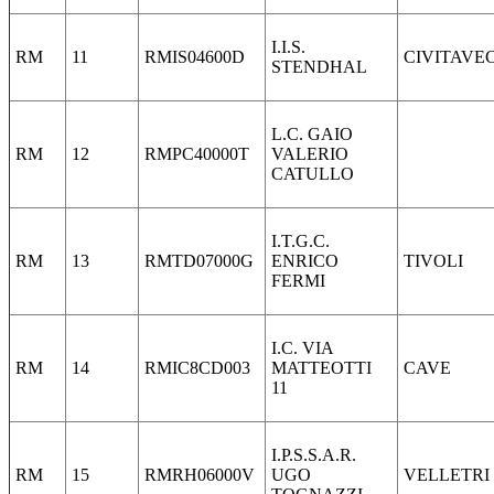
I.I.S.
RM
11
RMIS04600D
CIVITAVE
STENDHAL
L.C. GAIO
RM
12
RMPC40000T
VALERIO
CATULLO
I.T.G.C.
RM
13
RMTD07000G
ENRICO
TIVOLI
FERMI
I.C. VIA
RM
14
RMIC8CD003
MATTEOTTI
CAVE
11
I.P.S.S.A.R.
RM
15
RMRH06000V
UGO
VELLETRI