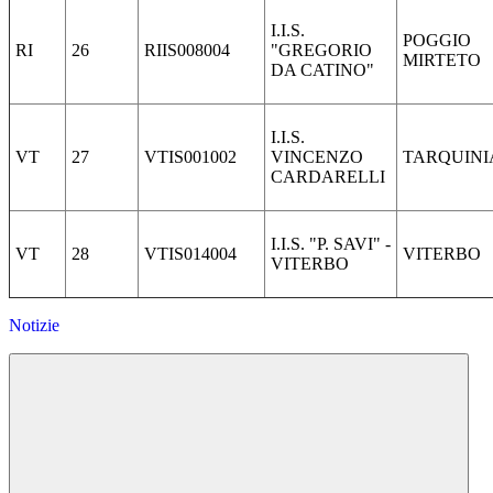
I.I.S.
POGGIO
RI
26
RIIS008004
"GREGORIO
MIRTETO
DA CATINO"
I.I.S.
VT
27
VTIS001002
VINCENZO
TARQUIN
CARDARELLI
I.I.S. "P. SAVI" -
VT
28
VTIS014004
VITERBO
VITERBO
Notizie