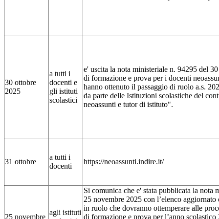
e' uscita la nota ministeriale n. 94295 del 
a tutti i
di formazione e prova per i docenti neoassun
30 ottobre
docenti e
hanno ottenuto il passaggio di ruolo a.s. 2
2025
gli istituti
da parte delle Istituzioni scolastiche del con
scolastici
neoassunti e tutor di istituto".
a tutti i
31 ottobre
https://neoassunti.indire.it/
docenti
Si comunica che e' stata pubblicata la nota 
25 novembre 2025 con l’elenco aggiornato d
in ruolo che dovranno ottemperare alle proc
agli istituti
25 novembre
di formazione e prova per l’anno scolastico