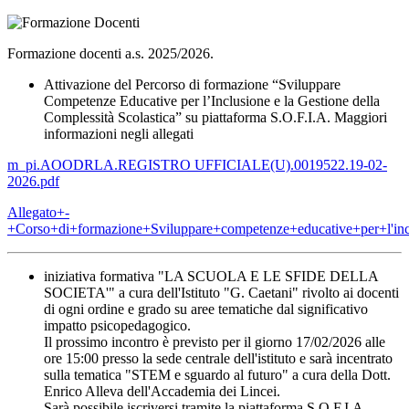
Formazione docenti a.s. 2025/2026.
Attivazione del Percorso di formazione “Sviluppare
Competenze Educative per l’Inclusione e la Gestione della
Complessità Scolastica” su piattaforma S.O.F.I.A. M
aggiori
informazioni negli allegati
m_pi.AOODRLA.REGISTRO UFFICIALE(U).0019522.19-02-
2026.pdf
Allegato+-
+Corso+di+formazione+Sviluppare+competenze+educative+per+l'incl
iniziativa formativa "LA SCUOLA E LE SFIDE DELLA
SOCIETA'" a cura dell'Istituto "G. Caetani" rivolto ai docenti
di ogni ordine e grado su aree tematiche dal significativo
impatto psicopedagogico.
Il prossimo incontro è previsto per il giorno 17/02/2026 alle
ore 15:00 presso la sede centrale dell'istituto e sarà incentrato
sulla tematica "STEM e sguardo al futuro" a cura della Dott.
Enrico Alleva dell'Accademia dei Lincei.
Sarà possibile iscriversi tramite la piattaforma S.O.F.I.A.,