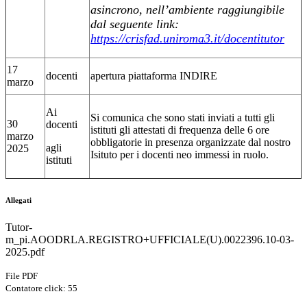
asincrono, nell’ambiente raggiungibile
dal seguente link:
https://crisfad.uniroma3.it/docentitutor
17
docenti
apertura piattaforma INDIRE
marzo
Ai
Si comunica che sono stati inviati a tutti gli
30
docenti
istituti gli attestati di frequenza delle 6 ore
marzo
obbligatorie in presenza organizzate dal nostro
agli
2025
Isituto per i docenti neo immessi in ruolo.
istituti
Allegati
Tutor-
m_pi.AOODRLA.REGISTRO+UFFICIALE(U).0022396.10-03-
2025.pdf
File PDF
Contatore click: 55