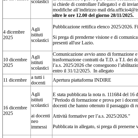
scolastici
si chiede di controllare l'allegato1 e di invia
modifiche all’indirizzo mail drla.ufficio4@i
oltre le ore 12.00 del giorno 28/11/2025.
Pubblicazione rettifica elenco 2025/2026. Fi
Agli
4 dicembre
istituti
Si prega di prenderne visione e di comunicar
2025
scolastici
presenti all'usr Lazio.
Comunicazione avvio anno di formazione e 
Agli
10 dicembre
trasformazione contratti da T.D. a T.I. dei d
istituti
2025
l’a.s. 2025/2026 che conseguono l’abilitazi
scolastici
entro il 31/12/2025. In allegato
a tutti i
11 dicembre
Apertura piattaforma INDIRE
docenti
Agli
E stata pubblicata la nota n. 111684 del 16
istituti
"Periodo di formazione e prova per i docenti
scolastici
docenti che hanno ottenuto il passaggio di r
16 dicembre
2025
ai docenti
Attività formative per l’a.s. 2025/2026."
neo
Pubblicata in allegato, si prega di prenerne 
immessi