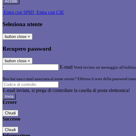
-
Entra con SPID
Entra con CIE
Seleziona utente
button close
×
Recupero password
button close
×
E-mail
Verrà inviato un messaggio all'indirizz
Non hai una e-mail associata al nome utente? Effettua il reset della password tram
E-mail inviata, si prega di controllare la casella di posta elettronica!
Errore
Chiudi
Successo
Chiudi
Informazione