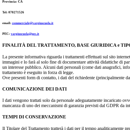
Provincia: CA
Tel: 070271526
email:
commerciale@vargiuscuola.it
PEC:
vargiuscuola@pec.it
FINALITÀ DEL TRATTAMENTO, BASE GIURIDICA e TIP
La presente informativa riguarda i trattamenti effettuati sul sito interne
immagini e lo farà al solo fine di documentare attività didattiche di pa
un interesse pubblico. Alcuni dati personali (come dati anagrafici, inf
trattamento è eseguito in forza di legge.
Ove presenti form di contatto, i dati del richiedente (principalmente dat
COMUNICAZIONE DEI DATI
I dati vengono trattati solo da personale adeguatamente incaricato ovve
mancanza di uno dei meccanismi di garanzia previsti dal GDPR da inte
TEMPI DI CONSERVAZIONE
Il Titolare del Trattamento tratterà i dati per il tempo analiticamente 