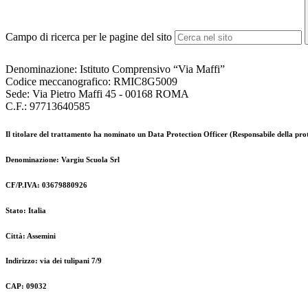
Campo di ricerca per le pagine del sito
Denominazione: Istituto Comprensivo “Via Maffi”
Codice meccanografico:
RMIC8G5009
Sede: Via Pietro Maffi 45 - 00168 ROMA
C.F.: 97713640585
Il titolare del trattamento ha nominato un Data Protection Officer (Responsabile della prote
Denominazione: Vargiu Scuola Srl
CF/P.IVA: 03679880926
Stato: Italia
Città: Assemini
Indirizzo: via dei tulipani 7/9
CAP: 09032