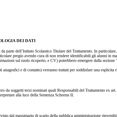
OLOGIA DEI DATI
t da parte dell’Istituto Scolastico Titolare del Trattamento. In particolare,
rticolare pregio avendo cura di non rendere identificabili gli alunni in 
ormazioni sul ruolo ricoperto, e CV) potrebbero emergere dalla sezione "
i anagrafici e di contatto) verranno trattati per soddisfare una esplicita 
ro da soggetti terzi nominati quali Responsabili del Trattamento ex art. 
rpretare alla luce della Sentenza Schrems II.
previsto dal massimario di scarto della pubblica amministrazione rinvenibi