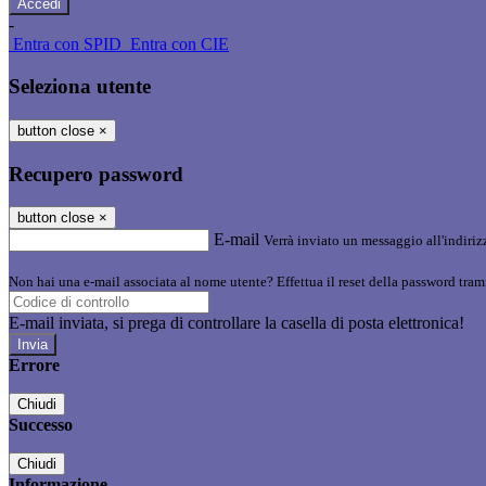
-
Entra con SPID
Entra con CIE
Seleziona utente
button close
×
Recupero password
button close
×
E-mail
Verrà inviato un messaggio all'indirizz
Non hai una e-mail associata al nome utente? Effettua il reset della password tram
E-mail inviata, si prega di controllare la casella di posta elettronica!
Errore
Chiudi
Successo
Chiudi
Informazione