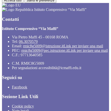
Accetta tutti
Salva le preferenze
Istituto Comprensivo “Via Maffi”
Contatti
Istituto Comprensivo “Via Maffi”
Via Pietro Maffi 45 - 00168 ROMA
Tel:
06.3070579
Email:
rmic8g5009@istruzione.it
Link per inviare una mail
PEC:
rmic8g5009@pec.istruzione.it
Link per inviare una mail
C.F.: 97713640585
C.M. RMIC8G5009
Per segnalazioni accessibilità@icmaffi.edu.it
Seguici su
Facebook
Sezione Link Utili
Cookie policy
Note legali