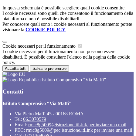
In questa schermata è possibile scegliere quali cookie consentire.
I cookie necessari sono quelli che consentono il funzionamento della
piattaforma e non è possibile disabilitarli.
Per conoscere quali sono i cookie necessari al funzionamento potete
visionare la
COOKIE POLICY
.
Cookie necessari per il funzionamento
I cookie necessari per il funzionamento non possono essere
disabilitati. È possibile consultare l'elenco nella pagina della cookie
policy.
Accetta tutti
Salva le preferenze
Istituto Comprensivo “Via Maffi”
Contatti
Istituto Comprensivo “Via Maffi”
Via Pietro Maffi 45 - 00168 ROMA
Tel:
06.3070579
Email:
rmic8g5009@istruzione.it
Link per inviare una mail
PEC:
rmic8g5009@pec.istruzione.it
Link per inviare una mail
C.F.: 97713640585