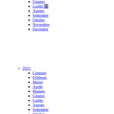
Giugno
Luglio
13
Agosto
Settembre
Ottobre
Novembre
Dicembre
2025
Gennaio
Febbraio
Marzo
Aprile
Maggio
Giugno
Luglio
Agosto
Settembre