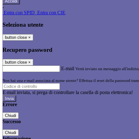
-
Entra con SPID
Entra con CIE
Seleziona utente
button close
×
Recupero password
button close
×
E-mail
Verrà inviato un messaggio all'indirizz
Non hai una e-mail associata al nome utente? Effettua il reset della password tram
E-mail inviata, si prega di controllare la casella di posta elettronica!
Errore
Chiudi
Successo
Chiudi
Informazione