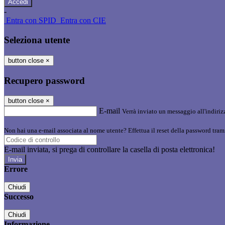
-
Entra con SPID
Entra con CIE
Seleziona utente
button close
×
Recupero password
button close
×
E-mail
Verrà inviato un messaggio all'indirizz
Non hai una e-mail associata al nome utente? Effettua il reset della password tram
E-mail inviata, si prega di controllare la casella di posta elettronica!
Errore
Chiudi
Successo
Chiudi
Informazione