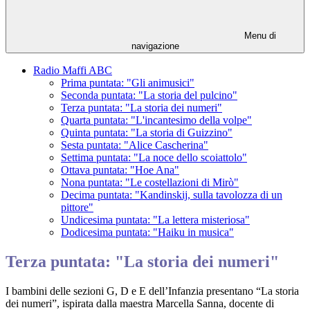
Menu di
navigazione
Radio Maffi ABC
Prima puntata: "Gli animusici"
Seconda puntata: "La storia del pulcino"
Terza puntata: "La storia dei numeri"
Quarta puntata: "L'incantesimo della volpe"
Quinta puntata: "La storia di Guizzino"
Sesta puntata: "Alice Cascherina"
Settima puntata: "La noce dello scoiattolo"
Ottava puntata: "Hoe Ana"
Nona puntata: "Le costellazioni di Mirò"
Decima puntata: "Kandinskij, sulla tavolozza di un
pittore"
Undicesima puntata: "La lettera misteriosa"
Dodicesima puntata: "Haiku in musica"
Terza puntata: "La storia dei numeri"
I bambini delle sezioni G, D e E dell’Infanzia presentano
“La storia
dei numeri”
, ispirata dalla maestra Marcella Sanna, docente di