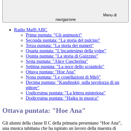
Menu di
navigazione
Radio Maffi ABC
Prima puntata: "Gli animusici"
Seconda puntata: "La storia del pulcino"
Terza puntata: "La storia dei numeri"
Quarta puntata: "L'incantesimo della volpe"
Quinta puntata: "La storia di Guizzino"
Sesta puntata: "Alice Cascherina"
Settima puntata: "La noce dello scoiattolo"
Ottava puntata: "Hoe Ana"
Nona puntata: "Le costellazioni di Mirò"
Decima puntata: "Kandinskij, sulla tavolozza di un
pittore"
Undicesima puntata: "La lettera misteriosa"
Dodicesima puntata: "Haiku in musica"
Ottava puntata: "Hoe Ana"
Gli alunni della classe II C della primaria presentano
“Hoe Ana”
,
una musica tahitiana che ha ispirato un lavoro della maestra di