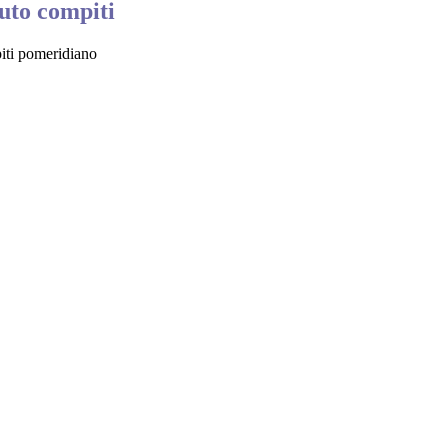
iuto compiti
piti pomeridiano