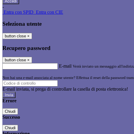
-
Entra con SPID
Entra con CIE
Seleziona utente
button close
×
Recupero password
button close
×
E-mail
Verrà inviato un messaggio all'indirizz
Non hai una e-mail associata al nome utente? Effettua il reset della password tram
E-mail inviata, si prega di controllare la casella di posta elettronica!
Errore
Chiudi
Successo
Chiudi
Informazione