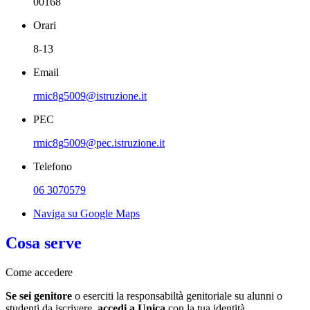
00168
Orari
8-13
Email
rmic8g5009@istruzione.it
PEC
rmic8g5009@pec.istruzione.it
Telefono
06 3070579
Naviga su Google Maps
Cosa serve
Come accedere
Se sei genitore
o eserciti la responsabiltà genitoriale su alunni o
studenti da iscrivere,
accedi a Unica
con la tua identità