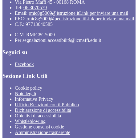
Via Pietro Maffi 45 - 00168 ROMA
Tel:
06.3070579
Email:
rmic8g5009@istruzione.it
Link per inviare una mail
PEC:
rmic8g5009@pec.istruzione.it
Link per inviare una mail
C.F.: 97713640585
C.M. RMIC8G5009
Per segnalazioni accessibilità@icmaffi.edu.it
Seguici su
Facebook
Sezione Link Utili
Cookie policy
Note legali
Informativa Privacy
Ufficio Relazioni con il Pubblico
Dichiarazione di accessibilità
Obiettivi di accessibilità
Whistleblowing
Gestione consensi cookie
Amministrazione trasparente