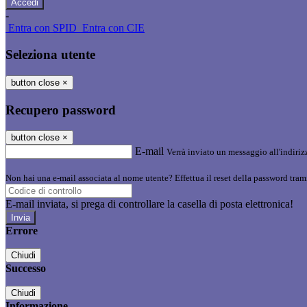
-
Entra con SPID
Entra con CIE
Seleziona utente
button close
×
Recupero password
button close
×
E-mail
Verrà inviato un messaggio all'indirizz
Non hai una e-mail associata al nome utente? Effettua il reset della password tram
E-mail inviata, si prega di controllare la casella di posta elettronica!
Errore
Chiudi
Successo
Chiudi
Informazione