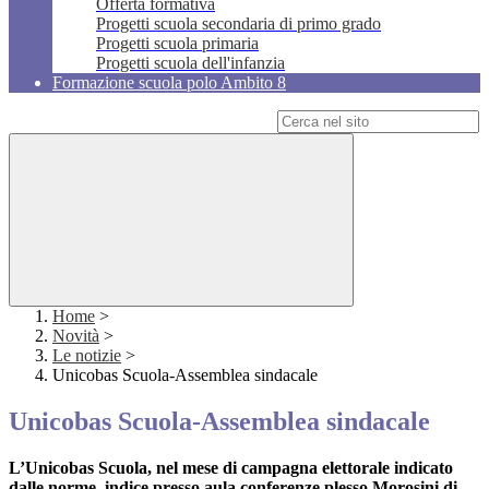
Offerta formativa
Progetti scuola secondaria di primo grado
Progetti scuola primaria
Progetti scuola dell'infanzia
Formazione scuola polo Ambito 8
Campo di ricerca per le pagine del sito
Home
>
Novità
>
Le notizie
>
Unicobas Scuola-Assemblea sindacale
Unicobas Scuola-Assemblea sindacale
L’Unicobas Scuola, nel mese di campagna elettorale indicato
dalle norme, indice presso aula conferenze plesso Morosini di