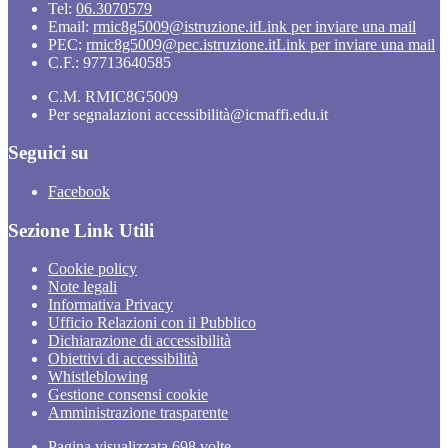
Tel:
06.3070579
Email:
rmic8g5009@istruzione.it
Link per inviare una mail
PEC:
rmic8g5009@pec.istruzione.it
Link per inviare una mail
C.F.: 97713640585
C.M. RMIC8G5009
Per segnalazioni accessibilità@icmaffi.edu.it
Seguici su
Facebook
Sezione Link Utili
Cookie policy
Note legali
Informativa Privacy
Ufficio Relazioni con il Pubblico
Dichiarazione di accessibilità
Obiettivi di accessibilità
Whistleblowing
Gestione consensi cookie
Amministrazione trasparente
Pagina visualizzata
698
volte