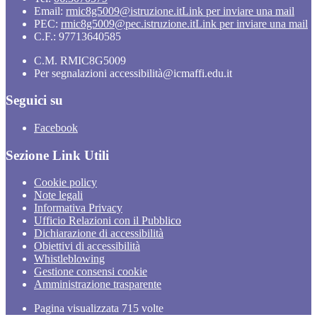
Email:
rmic8g5009@istruzione.it
Link per inviare una mail
PEC:
rmic8g5009@pec.istruzione.it
Link per inviare una mail
C.F.: 97713640585
C.M. RMIC8G5009
Per segnalazioni accessibilità@icmaffi.edu.it
Seguici su
Facebook
Sezione Link Utili
Cookie policy
Note legali
Informativa Privacy
Ufficio Relazioni con il Pubblico
Dichiarazione di accessibilità
Obiettivi di accessibilità
Whistleblowing
Gestione consensi cookie
Amministrazione trasparente
Pagina visualizzata
715
volte