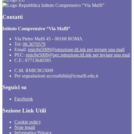
Istituto Comprensivo “Via Maffi”
Contatti
Istituto Comprensivo “Via Maffi”
Via Pietro Maffi 45 - 00168 ROMA
Tel:
06.3070579
Email:
rmic8g5009@istruzione.it
Link per inviare una mail
PEC:
rmic8g5009@pec.istruzione.it
Link per inviare una mail
C.F.: 97713640585
C.M. RMIC8G5009
Per segnalazioni accessibilità@icmaffi.edu.it
Seguici su
Facebook
Sezione Link Utili
Cookie policy
Note legali
Informativa Privacy