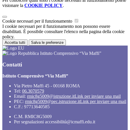
Per conoscere quali sono i cookie necessari al funzionamento potete
visionare la
COOKIE POLICY
.
Cookie necessari per il funzionamento
I cookie necessari per il funzionamento non possono essere
disabilitati. È possibile consultare l'elenco nella pagina della cookie
policy.
Accetta tutti
Salva le preferenze
Istituto Comprensivo “Via Maffi”
Contatti
Istituto Comprensivo “Via Maffi”
Via Pietro Maffi 45 - 00168 ROMA
Tel:
06.3070579
Email:
rmic8g5009@istruzione.it
Link per inviare una mail
PEC:
rmic8g5009@pec.istruzione.it
Link per inviare una mail
C.F.: 97713640585
C.M. RMIC8G5009
Per segnalazioni accessibilità@icmaffi.edu.it