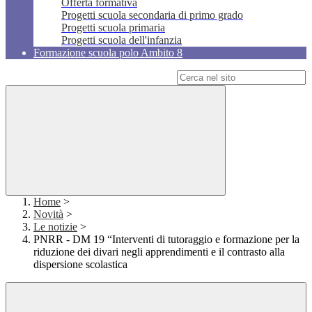
Offerta formativa
Progetti scuola secondaria di primo grado
Progetti scuola primaria
Progetti scuola dell'infanzia
Formazione scuola polo Ambito 8
Campo di ricerca per le pagine del sito
Home
>
Novità
>
Le notizie
>
PNRR - DM 19 “Interventi di tutoraggio e formazione per la
riduzione dei divari negli apprendimenti e il contrasto alla
dispersione scolastica