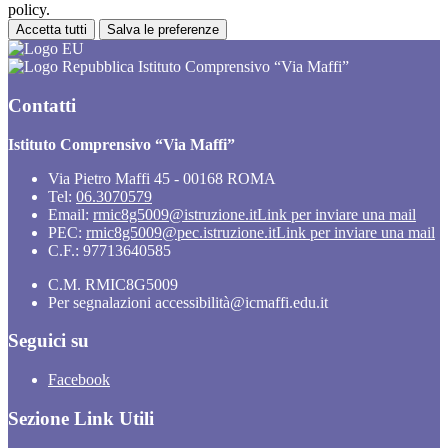
policy.
Accetta tutti
Salva le preferenze
Istituto Comprensivo “Via Maffi”
Contatti
Istituto Comprensivo “Via Maffi”
Via Pietro Maffi 45 - 00168 ROMA
Tel:
06.3070579
Email:
rmic8g5009@istruzione.it
Link per inviare una mail
PEC:
rmic8g5009@pec.istruzione.it
Link per inviare una mail
C.F.: 97713640585
C.M. RMIC8G5009
Per segnalazioni accessibilità@icmaffi.edu.it
Seguici su
Facebook
Sezione Link Utili