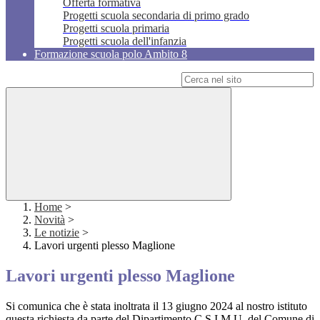
Offerta formativa
Progetti scuola secondaria di primo grado
Progetti scuola primaria
Progetti scuola dell'infanzia
Formazione scuola polo Ambito 8
Campo di ricerca per le pagine del sito
Home
>
Novità
>
Le notizie
>
Lavori urgenti plesso Maglione
Lavori urgenti plesso Maglione
Si comunica che è stata inoltrata il 13 giugno 2024 al nostro istituto
questa richiesta da parte del
Dipartimento C.S.I.M.U. del Comune di