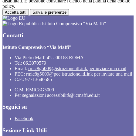
disabilitati. È possibile consultare l'elenco nella pagina della cookie
policy.
Accetta tutti
Salva le preferenze
Istituto Comprensivo “Via Maffi”
Contatti
Istituto Comprensivo “Via Maffi”
Via Pietro Maffi 45 - 00168 ROMA
Tel:
06.3070579
Email:
rmic8g5009@istruzione.it
Link per inviare una mail
PEC:
rmic8g5009@pec.istruzione.it
Link per inviare una mail
C.F.: 97713640585
C.M. RMIC8G5009
Per segnalazioni accessibilità@icmaffi.edu.it
Seguici su
Facebook
Sezione Link Utili