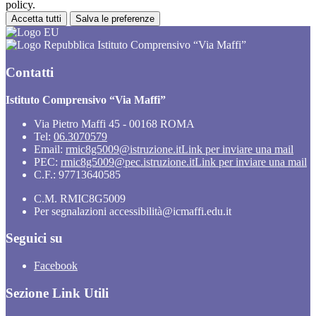
policy.
Accetta tutti
Salva le preferenze
Istituto Comprensivo “Via Maffi”
Contatti
Istituto Comprensivo “Via Maffi”
Via Pietro Maffi 45 - 00168 ROMA
Tel:
06.3070579
Email:
rmic8g5009@istruzione.it
Link per inviare una mail
PEC:
rmic8g5009@pec.istruzione.it
Link per inviare una mail
C.F.: 97713640585
C.M. RMIC8G5009
Per segnalazioni accessibilità@icmaffi.edu.it
Seguici su
Facebook
Sezione Link Utili