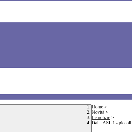
Home
>
Novità
>
Le notizie
>
Dalla ASL 1 - piccoli 