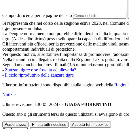
Campo di ricerca per le pagine del sito
Si rappresenta che nel corso della stagione estiva 2023, nel Comune di
tigre presente in Italia.
La Dengue normalmente non potrebbe diffondersi in Italia in quanto non
tigre (Aedes albopictus) possa sviluppare la capacità di diffondere il v
Gli interventi più efficaci per la prevenzione delle malattie virali tr
comportamenti individuali di protezione.
Per questo motivo, si sottolinea l’importanza di promuovere l’adozione
Nella locandina in allegato, redatta dalla Regione Lazio, potrà trovare 
Segnaliamo anche due brevi filmati (3-5 minuti ciascuno) prodotti dall
-
Zanzara tigre: e se fossi tu ad allevarla?
-
Il ciclo riproduttivo della zanzara tigre
Ulteriori informazioni sono disponibili sulla pagina web della
Region
Notizie
Ultima revisione il 30-05-2024 da
GIADA FIORENTINO
Questo sito o gli strumenti terzi da questo utilizzati si avvalgono di coo
Personalizza
Rifiuta tutti
i cookies
Accetta tutti
i cookies