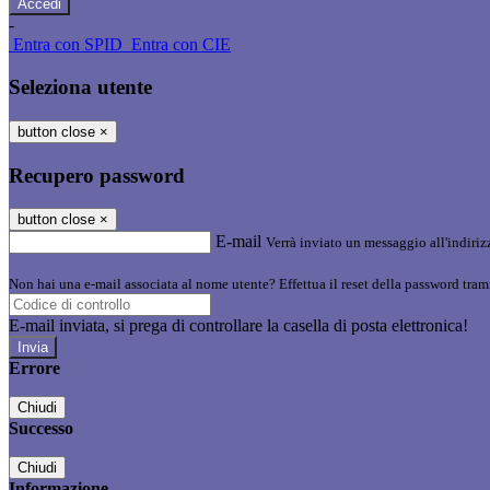
-
Entra con SPID
Entra con CIE
Seleziona utente
button close
×
Recupero password
button close
×
E-mail
Verrà inviato un messaggio all'indirizz
Non hai una e-mail associata al nome utente? Effettua il reset della password tram
E-mail inviata, si prega di controllare la casella di posta elettronica!
Errore
Chiudi
Successo
Chiudi
Informazione