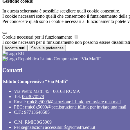
Gestione cookie
In questa schermata è possibile scegliere quali cookie consentire.
I cookie necessari sono quelli che consentono il funzionamento della pi
Per conoscere quali sono i cookie necessari al funzionamento potete v
Cookie necessari per il funzionamento
I cookie necessari per il funzionamento non possono essere disabilitati.
Accetta tutti
Salva le preferenze
Istituto Comprensivo “Via Maffi”
Contatti
Istituto Comprensivo “Via Maffi”
Via Pietro Maffi 45 - 00168 ROMA
Tel:
06.3070579
Email:
rmic8g5009@istruzione.it
Link per inviare una mail
PEC:
rmic8g5009@pec.istruzione.it
Link per inviare una mail
C.F.: 97713640585
C.M. RMIC8G5009
Per segnalazioni accessibilità@icmaffi.edu.it