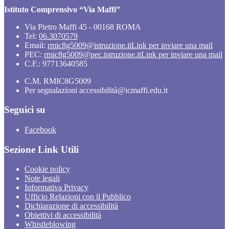
Istituto Comprensivo “Via Maffi”
Via Pietro Maffi 45 - 00168 ROMA
Tel:
06.3070579
Email:
rmic8g5009@istruzione.it
Link per inviare una mail
PEC:
rmic8g5009@pec.istruzione.it
Link per inviare una mail
C.F.: 97713640585
C.M. RMIC8G5009
Per segnalazioni accessibilità@icmaffi.edu.it
Seguici su
Facebook
Sezione Link Utili
Cookie policy
Note legali
Informativa Privacy
Ufficio Relazioni con il Pubblico
Dichiarazione di accessibilità
Obiettivi di accessibilità
Whistleblowing