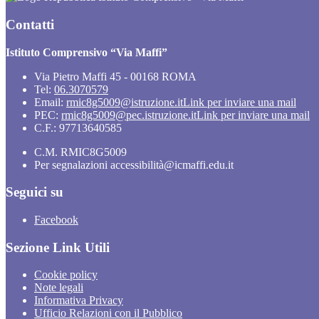
Contatti
Istituto Comprensivo “Via Maffi”
Via Pietro Maffi 45 - 00168 ROMA
Tel:
06.3070579
Email:
rmic8g5009@istruzione.it
Link per inviare una mail
PEC:
rmic8g5009@pec.istruzione.it
Link per inviare una mail
C.F.: 97713640585
C.M. RMIC8G5009
Per segnalazioni accessibilità@icmaffi.edu.it
Seguici su
Facebook
Sezione Link Utili
Cookie policy
Note legali
Informativa Privacy
Ufficio Relazioni con il Pubblico