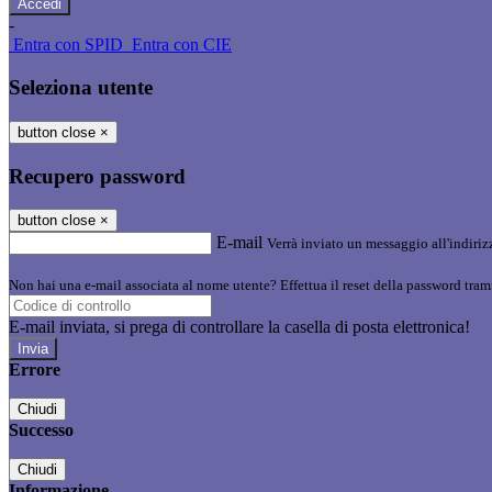
-
Entra con SPID
Entra con CIE
Seleziona utente
button close
×
Recupero password
button close
×
E-mail
Verrà inviato un messaggio all'indirizz
Non hai una e-mail associata al nome utente? Effettua il reset della password tram
E-mail inviata, si prega di controllare la casella di posta elettronica!
Errore
Chiudi
Successo
Chiudi
Informazione