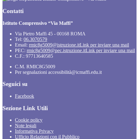
Contatti
Istituto Comprensivo “Via Maffi”
Via Pietro Maffi 45 - 00168 ROMA
Tel:
06.3070579
Email:
rmic8g5009@istruzione.it
Link per inviare una mail
PEC:
rmic8g5009@pec.istruzione.it
Link per inviare una mail
C.F.: 97713640585
C.M. RMIC8G5009
Per segnalazioni accessibilità@icmaffi.edu.it
Seguici su
Facebook
Sezione Link Utili
Cookie policy
Note legali
Informativa Privacy
Ufficio Relazioni con il Pubblico