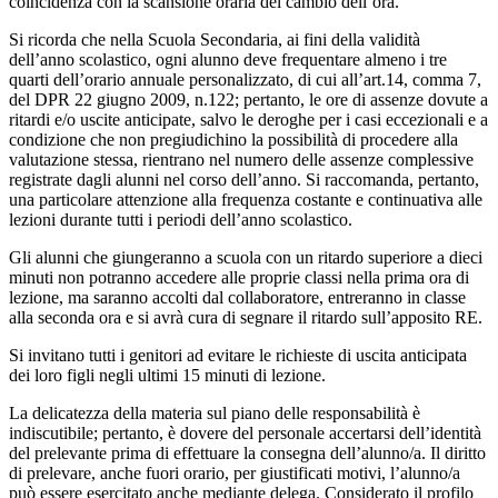
coincidenza con la scansione oraria del cambio dell’ora.
Si ricorda che nella Scuola Secondaria, ai fini della validità
dell’anno scolastico, ogni alunno deve frequentare almeno i tre
quarti dell’orario annuale personalizzato, di cui all’art.14, comma 7,
del DPR 22 giugno 2009, n.122; pertanto, le ore di assenze dovute a
ritardi e/o uscite anticipate, salvo le deroghe per i casi eccezionali e a
condizione che non pregiudichino la possibilità di procedere alla
valutazione stessa, rientrano nel numero delle assenze complessive
registrate dagli alunni nel corso dell’anno. Si raccomanda, pertanto,
una particolare attenzione alla frequenza costante e continuativa alle
lezioni durante tutti i periodi dell’anno scolastico.
Gli alunni che giungeranno a scuola con un ritardo superiore a dieci
minuti non potranno accedere alle proprie classi nella prima ora di
lezione, ma saranno accolti dal collaboratore, entreranno in classe
alla seconda ora e si avrà cura di segnare il ritardo sull’apposito RE.
Si invitano tutti i genitori ad evitare le richieste di uscita anticipata
dei loro figli negli ultimi 15 minuti di lezione.
La delicatezza della materia sul piano delle responsabilità è
indiscutibile; pertanto, è dovere del personale accertarsi dell’identità
del prelevante prima di effettuare la consegna dell’alunno/a. Il diritto
di prelevare, anche fuori orario, per giustificati motivi, l’alunno/a
può essere esercitato anche mediante delega. Considerato il profilo