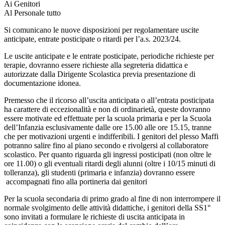
Ai Genitori
Al Personale tutto
Si comunicano le nuove disposizioni per regolamentare uscite
anticipate, entrate posticipate o ritardi per l’a.s. 2023/24.
Le uscite anticipate e le entrate posticipate, periodiche richieste per
terapie, dovranno essere richieste alla segreteria didattica e
autorizzate dalla Dirigente Scolastica previa presentazione di
documentazione idonea.
Premesso che il ricorso all’uscita anticipata o all’entrata posticipata
ha carattere di eccezionalità e non di ordinarietà, queste dovranno
essere motivate ed effettuate per la scuola primaria e per la Scuola
dell’Infanzia esclusivamente dalle ore 15.00 alle ore 15.15, tranne
che per motivazioni urgenti e indifferibili. I genitori del plesso Maffi
potranno salire fino al piano secondo e rivolgersi al collaboratore
scolastico. Per quanto riguarda gli ingressi posticipati (non oltre le
ore 11.00) o gli eventuali ritardi degli alunni (oltre i 10/15 minuti di
tolleranza), gli studenti (primaria e infanzia) dovranno essere
accompagnati fino alla portineria dai genitori
Per la scuola secondaria di primo grado al fine di non interrompere il
normale svolgimento delle attività didattiche, i genitori della SS1°
sono invitati a formulare le richieste di uscita anticipata in