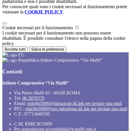
piattaforma e non è possibile disabilitarli.
Per conoscere quali sono i cookie necessari al funzionamento potete
visionare la
COOKIE POLICY
.
Cookie necessari per il funzionamento
I cookie necessari per il funzionamento non possono essere
disabilitati. È possibile consultare l'elenco nella pagina della cookie
policy.
Accetta tutti
Salva le preferenze
Istituto Comprensivo “Via Maffi”
Contatti
Istituto Comprensivo “Via Maffi”
Via Pietro Maffi 45 - 00168 ROMA
Tel:
06.3070579
Email:
rmic8g5009@istruzione.it
Link per inviare una mail
PEC:
rmic8g5009@pec.istruzione.it
Link per inviare una mail
C.F.: 97713640585
C.M. RMIC8G5009
Per segnalazioni accessibilità@icmaffi.edu.it