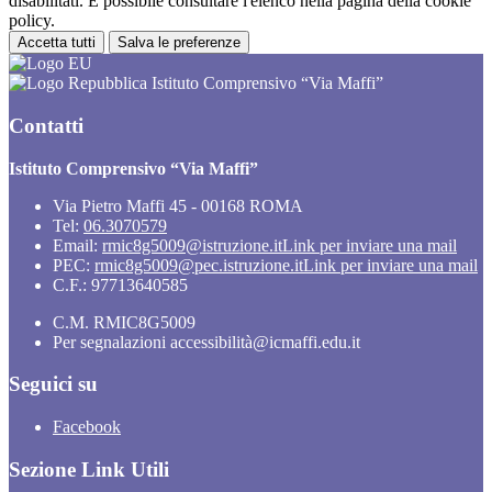
disabilitati. È possibile consultare l'elenco nella pagina della cookie
policy.
Accetta tutti
Salva le preferenze
Istituto Comprensivo “Via Maffi”
Contatti
Istituto Comprensivo “Via Maffi”
Via Pietro Maffi 45 - 00168 ROMA
Tel:
06.3070579
Email:
rmic8g5009@istruzione.it
Link per inviare una mail
PEC:
rmic8g5009@pec.istruzione.it
Link per inviare una mail
C.F.: 97713640585
C.M. RMIC8G5009
Per segnalazioni accessibilità@icmaffi.edu.it
Seguici su
Facebook
Sezione Link Utili