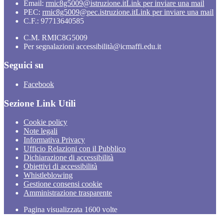
Email:
rmic8g5009@istruzione.it
Link per inviare una mail
PEC:
rmic8g5009@pec.istruzione.it
Link per inviare una mail
C.F.: 97713640585
C.M. RMIC8G5009
Per segnalazioni accessibilità@icmaffi.edu.it
Seguici su
Facebook
Sezione Link Utili
Cookie policy
Note legali
Informativa Privacy
Ufficio Relazioni con il Pubblico
Dichiarazione di accessibilità
Obiettivi di accessibilità
Whistleblowing
Gestione consensi cookie
Amministrazione trasparente
Pagina visualizzata
1600
volte