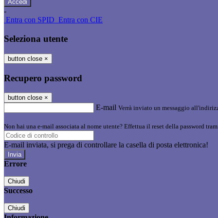
-
Entra con SPID
Entra con CIE
Seleziona utente
button close
×
Recupero password
button close
×
E-mail
Verrà inviato un messaggio all'indirizz
Non hai una e-mail associata al nome utente? Effettua il reset della password tram
E-mail inviata, si prega di controllare la casella di posta elettronica!
Errore
Chiudi
Successo
Chiudi
Informazione