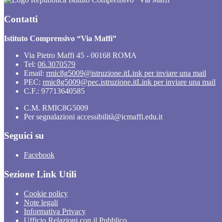
Contatti
Istituto Comprensivo “Via Maffi”
Via Pietro Maffi 45 - 00168 ROMA
Tel:
06.3070579
Email:
rmic8g5009@istruzione.it
Link per inviare una mail
PEC:
rmic8g5009@pec.istruzione.it
Link per inviare una mail
C.F.: 97713640585
C.M. RMIC8G5009
Per segnalazioni accessibilità@icmaffi.edu.it
Seguici su
Facebook
Sezione Link Utili
Cookie policy
Note legali
Informativa Privacy
Ufficio Relazioni con il Pubblico