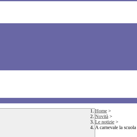
Home
>
Novità
>
Le notizie
>
A carnevale la scuola