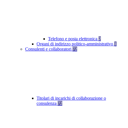
Telefono e posta elettronica
2
Organi di indirizzo politico-amministrativo
1
Consulenti e collaboratori
72
Titolari di incarichi di collaborazione o
consulenza
72