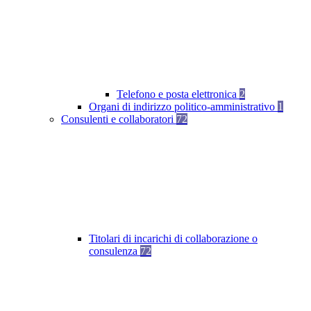
Telefono e posta elettronica
2
Organi di indirizzo politico-amministrativo
1
Consulenti e collaboratori
72
Titolari di incarichi di collaborazione o
consulenza
72