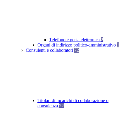
Telefono e posta elettronica
2
Organi di indirizzo politico-amministrativo
1
Consulenti e collaboratori
72
Titolari di incarichi di collaborazione o
consulenza
72