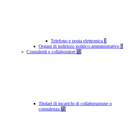
Telefono e posta elettronica
2
Organi di indirizzo politico-amministrativo
1
Consulenti e collaboratori
72
Titolari di incarichi di collaborazione o
consulenza
72