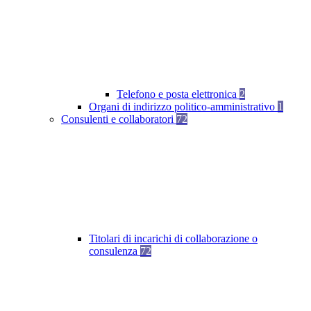
Telefono e posta elettronica
2
Organi di indirizzo politico-amministrativo
1
Consulenti e collaboratori
72
Titolari di incarichi di collaborazione o
consulenza
72