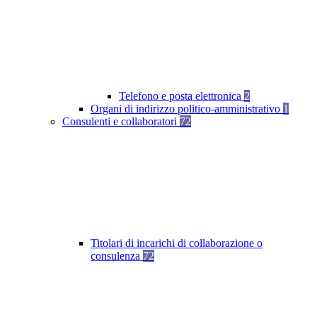
Telefono e posta elettronica
2
Organi di indirizzo politico-amministrativo
1
Consulenti e collaboratori
72
Titolari di incarichi di collaborazione o
consulenza
72