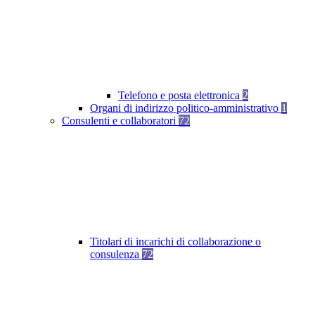
Telefono e posta elettronica
2
Organi di indirizzo politico-amministrativo
1
Consulenti e collaboratori
72
Titolari di incarichi di collaborazione o
consulenza
72