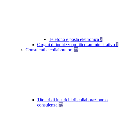
Telefono e posta elettronica
2
Organi di indirizzo politico-amministrativo
1
Consulenti e collaboratori
72
Titolari di incarichi di collaborazione o
consulenza
72