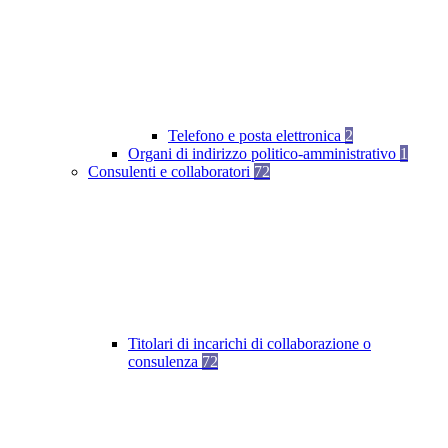
Telefono e posta elettronica
2
Organi di indirizzo politico-amministrativo
1
Consulenti e collaboratori
72
Titolari di incarichi di collaborazione o
consulenza
72