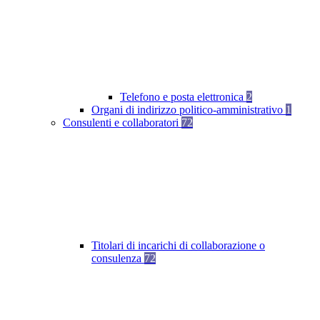
Telefono e posta elettronica
2
Organi di indirizzo politico-amministrativo
1
Consulenti e collaboratori
72
Titolari di incarichi di collaborazione o
consulenza
72