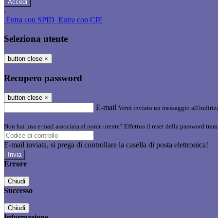
-
Entra con SPID
Entra con CIE
Seleziona utente
button close
×
Recupero password
button close
×
E-mail
Verrà inviato un messaggio all'indirizz
Non hai una e-mail associata al nome utente? Effettua il reset della password tram
E-mail inviata, si prega di controllare la casella di posta elettronica!
Errore
Chiudi
Successo
Chiudi
Informazione