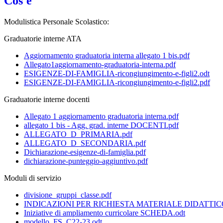
Cos'è
Modulistica Personale Scolastico:
Graduatorie interne ATA
Aggiornamento graduatoria interna allegato 1 bis.pdf
Allegato1aggiornamento-graduatoria-interna.pdf
ESIGENZE-DI-FAMIGLIA-ricongiungimento-e-figli2.odt
ESIGENZE-DI-FAMIGLIA-ricongiungimento-e-figli2.pdf
Graduatorie interne docenti
Allegato 1 aggiornamento graduatoria interna.pdf
allegato 1 bis - Agg. grad. interne DOCENTI.pdf
ALLEGATO_D_PRIMARIA.pdf
ALLEGATO_D_SECONDARIA.pdf
Dichiarazione-esigenze-di-famiglia.pdf
dichiarazione-punteggio-aggiuntivo.pdf
Moduli di servizio
divisione_gruppi_classe.pdf
INDICAZIONI PER RICHIESTA MATERIALE DIDATTICO
Iniziative di ampliamento curricolare SCHEDA.odt
modello_FS_C22-23.odt