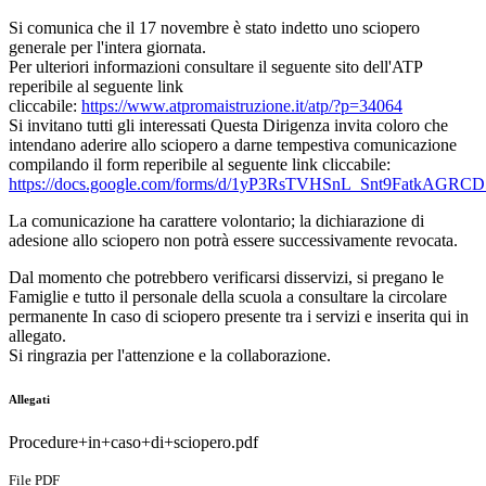
Si comunica che il 17 novembre è stato indetto uno sciopero
generale per l'intera giornata.
Per ulteriori informazioni consultare il seguente sito dell'ATP
reperibile al seguente link
cliccabile:
https://www.atpromaistruzione.it/atp/?p=34064
Si invitano tutti gli interessati Questa Dirigenza invita coloro che
intendano aderire allo sciopero a darne tempestiva comunicazione
compilando il form reperibile al seguente link cliccabile:
https://docs.google.com/forms/d/1yP3RsTVHSnL_Snt9FatkAGRC
La comunicazione ha carattere volontario; la dichiarazione di
adesione allo sciopero non potrà essere successivamente revocata.
Dal momento che potrebbero verificarsi disservizi, si pregano le
Famiglie e tutto il personale della scuola a consultare la circolare
permanente In caso di sciopero presente tra i servizi e inserita qui in
allegato.
Si ringrazia per l'attenzione e la collaborazione.
Allegati
Procedure+in+caso+di+sciopero.pdf
File PDF