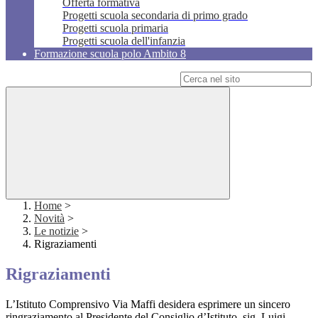
Offerta formativa
Progetti scuola secondaria di primo grado
Progetti scuola primaria
Progetti scuola dell'infanzia
Formazione scuola polo Ambito 8
Campo di ricerca per le pagine del sito
Home
>
Novità
>
Le notizie
>
Rigraziamenti
Rigraziamenti
L’Istituto Comprensivo Via Maffi desidera esprimere un sincero
ringraziamento al Presidente del Consiglio d’Istituto, sig. Luigi