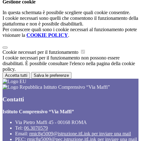
Gestione cookie
In questa schermata è possibile scegliere quali cookie consentire.
I cookie necessari sono quelli che consentono il funzionamento della
piattaforma e non è possibile disabilitarli.
Per conoscere quali sono i cookie necessari al funzionamento potete
visionare la
COOKIE POLICY
.
Cookie necessari per il funzionamento
I cookie necessari per il funzionamento non possono essere
disabilitati. È possibile consultare l'elenco nella pagina della cookie
policy.
Accetta tutti
Salva le preferenze
Istituto Comprensivo “Via Maffi”
Contatti
Istituto Comprensivo “Via Maffi”
Via Pietro Maffi 45 - 00168 ROMA
Tel:
06.3070579
Email:
rmic8g5009@istruzione.it
Link per inviare una mail
PEC:
rmic8g5009@pec.istruzione.it
Link per inviare una mail