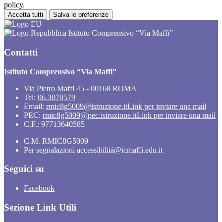
policy.
Accetta tutti
Salva le preferenze
Istituto Comprensivo “Via Maffi”
Contatti
Istituto Comprensivo “Via Maffi”
Via Pietro Maffi 45 - 00168 ROMA
Tel:
06.3070579
Email:
rmic8g5009@istruzione.it
Link per inviare una mail
PEC:
rmic8g5009@pec.istruzione.it
Link per inviare una mail
C.F.: 97713640585
C.M. RMIC8G5009
Per segnalazioni accessibilità@icmaffi.edu.it
Seguici su
Facebook
Sezione Link Utili