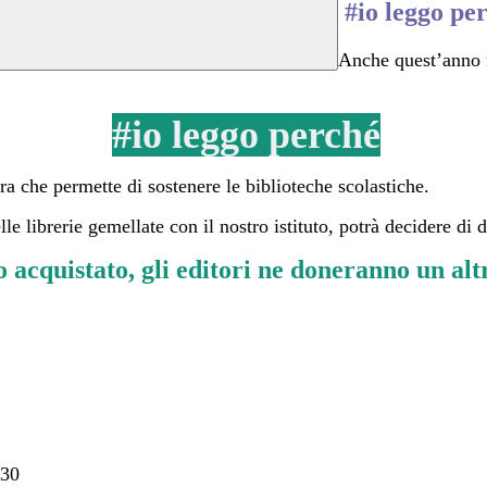
#io leggo pe
Anche quest’anno ri
#io leggo perché
ra che permette di sostenere le biblioteche scolastiche.
lle librerie gemellate con il nostro istituto, potrà decidere di 
o acquistato, gli editori ne doneranno un altr
30