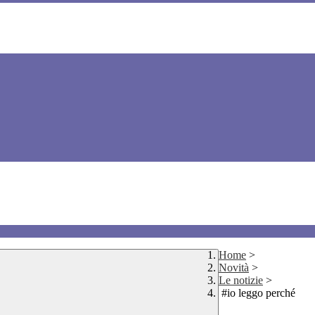
Home
>
Novità
>
Le notizie
>
#io leggo perché