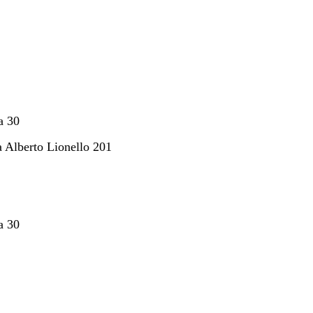
ia
30
Alberto Lionello 201
ia
30