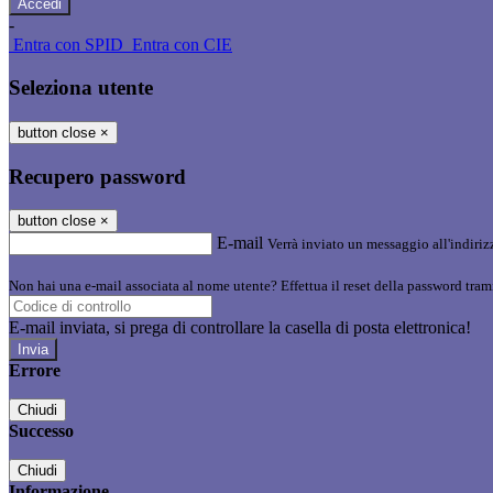
-
Entra con SPID
Entra con CIE
Seleziona utente
button close
×
Recupero password
button close
×
E-mail
Verrà inviato un messaggio all'indirizz
Non hai una e-mail associata al nome utente? Effettua il reset della password tram
E-mail inviata, si prega di controllare la casella di posta elettronica!
Errore
Chiudi
Successo
Chiudi
Informazione