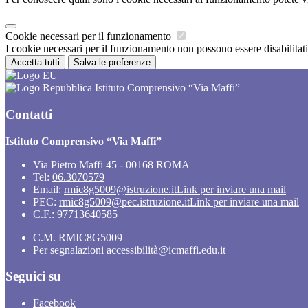
Cookie necessari per il funzionamento
I cookie necessari per il funzionamento non possono essere disabilitati.
Accetta tutti
Salva le preferenze
Istituto Comprensivo “Via Maffi”
Contatti
Istituto Comprensivo “Via Maffi”
Via Pietro Maffi 45 - 00168 ROMA
Tel:
06.3070579
Email:
rmic8g5009@istruzione.it
Link per inviare una mail
PEC:
rmic8g5009@pec.istruzione.it
Link per inviare una mail
C.F.: 97713640585
C.M. RMIC8G5009
Per segnalazioni accessibilità@icmaffi.edu.it
Seguici su
Facebook