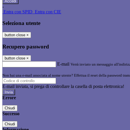
-
Entra con SPID
Entra con CIE
Seleziona utente
button close
×
Recupero password
button close
×
E-mail
Verrà inviato un messaggio all'indirizz
Non hai una e-mail associata al nome utente? Effettua il reset della password tram
E-mail inviata, si prega di controllare la casella di posta elettronica!
Errore
Chiudi
Successo
Chiudi
Informazione