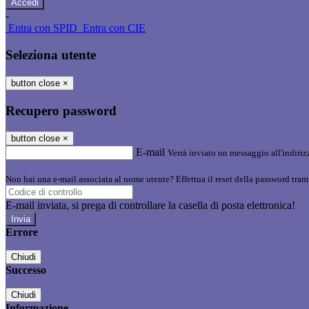
-
Entra con SPID
Entra con CIE
Seleziona utente
button close
×
Recupero password
button close
×
E-mail
Verrà inviato un messaggio all'indirizz
Non hai una e-mail associata al nome utente? Effettua il reset della password tram
E-mail inviata, si prega di controllare la casella di posta elettronica!
Errore
Chiudi
Successo
Chiudi
Informazione