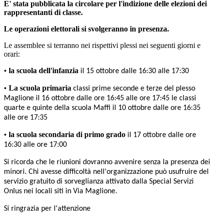
E' stata pubblicata la circolare per l'indizione delle elezioni dei
rappresentanti di classe.
Le operazioni elettorali si svolgeranno in presenza.
L
e assemblee
si terranno nei rispettivi plessi
nei seguenti giorni e
orari:
•
la scuola dell'infanzia
il
1
5
ottobre dalle
1
6
:
3
0
alle 17:30
•
La scuola primaria
classi prime seconde e terze del plesso
M
aglione
il 16
ottobre dalle ore 16:45 alle ore 17:45 le classi
quarte e quinte della scuola Maffi
il
1
0
ottobre dalle ore 16:35
alle ore 17:35
•
la scuola secondaria di primo grado
il
17 ottobre
dalle ore
16:30 alle ore 17:00
Si ricorda che le riunioni dovranno avvenire senza la presenza dei
minori. Chi avesse difficoltà nell'organizzazione può usufruire del
servizio gratuito di sorveglianza attivato dalla Special Servizi
Onlus nei locali siti in Via Maglione.
Si ringrazia per l'attenzione