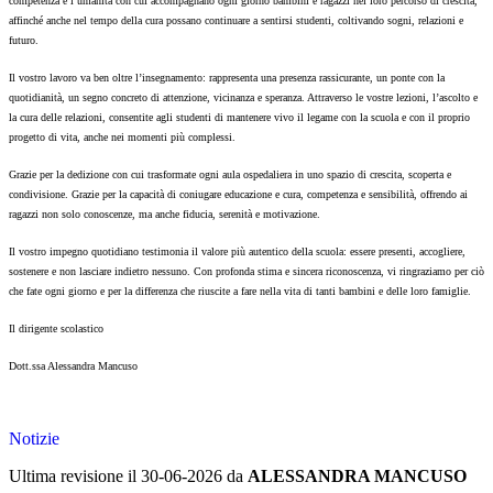
competenza e l’umanità con cui accompagnano ogni giorno bambini e ragazzi nel loro percorso di crescita,
affinché anche nel tempo della cura possano continuare a sentirsi studenti, coltivando sogni, relazioni e
futuro.
Il vostro lavoro va ben oltre l’insegnamento: rappresenta una presenza rassicurante, un ponte con la
quotidianità, un segno concreto di attenzione, vicinanza e speranza. Attraverso le vostre lezioni, l’ascolto e
la cura delle relazioni, consentite agli studenti di mantenere vivo il legame con la scuola e con il proprio
progetto di vita, anche nei momenti più complessi.
Grazie per la dedizione con cui trasformate ogni aula ospedaliera in uno spazio di crescita, scoperta e
condivisione. Grazie per la capacità di coniugare educazione e cura, competenza e sensibilità, offrendo ai
ragazzi non solo conoscenze, ma anche fiducia, serenità e motivazione.
Il vostro impegno quotidiano testimonia il valore più autentico della scuola: essere presenti, accogliere,
sostenere e non lasciare indietro nessuno. Con profonda stima e sincera riconoscenza, vi ringraziamo per ciò
che fate ogni giorno e per la differenza che riuscite a fare nella vita di tanti bambini e delle loro famiglie.
Il dirigente scolastico
Dott.ssa Alessandra Mancuso
Notizie
Ultima revisione il 30-06-2026 da
ALESSANDRA MANCUSO