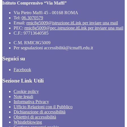
Istituto Comprensivo “Via Maffi”
Via Pietro Maffi 45 - 00168 ROMA
Tel:
06.3070579
Email:
rmic8g5009@istruzione.it
Link per inviare una mail
PEC:
rmic8g5009@pec.istruzione.it
Link per inviare una mail
C.F.: 97713640585
C.M. RMIC8G5009
Per segnalazioni accessibilità@icmaffi.edu.it
Seguici su
Facebook
Sezione Link Utili
Cookie policy
Note legali
Informativa Privacy
Ufficio Relazioni con il Pubblico
Dichiarazione di accessibilità
Obiettivi di accessibilità
Whistleblowing