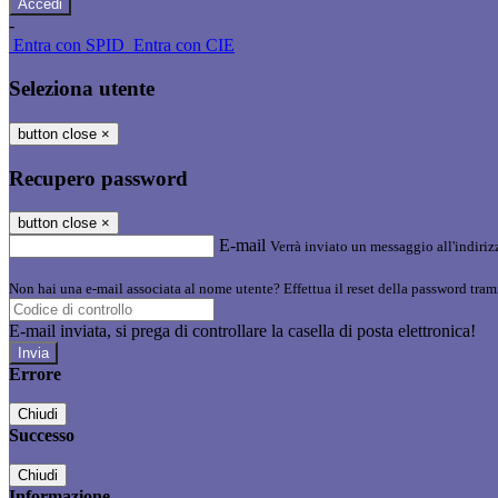
-
Entra con SPID
Entra con CIE
Seleziona utente
button close
×
Recupero password
button close
×
E-mail
Verrà inviato un messaggio all'indirizz
Non hai una e-mail associata al nome utente? Effettua il reset della password tram
E-mail inviata, si prega di controllare la casella di posta elettronica!
Errore
Chiudi
Successo
Chiudi
Informazione