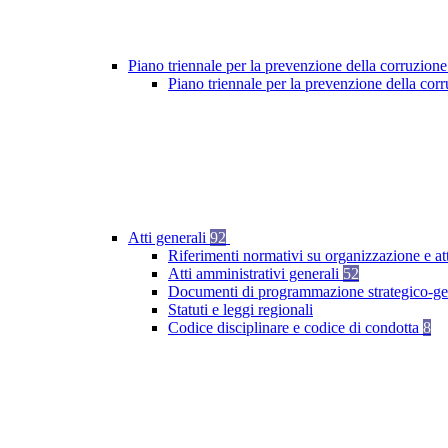
Piano triennale per la prevenzione della corruzione
Piano triennale per la prevenzione della co
Atti generali
92
Riferimenti normativi su organizzazione e at
Atti amministrativi generali
52
Documenti di programmazione strategico-ge
Statuti e leggi regionali
Codice disciplinare e codice di condotta
8