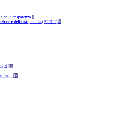
 e della trasparenza
4
rruzione e della trasparenza (PTPCT)
3
tività
15
stionale
13