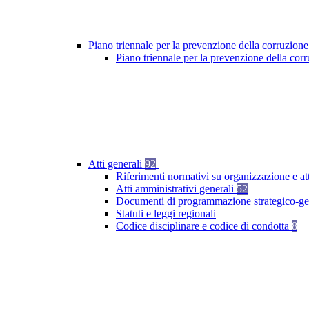
Piano triennale per la prevenzione della corruzione
Piano triennale per la prevenzione della co
Atti generali
92
Riferimenti normativi su organizzazione e at
Atti amministrativi generali
52
Documenti di programmazione strategico-ge
Statuti e leggi regionali
Codice disciplinare e codice di condotta
8