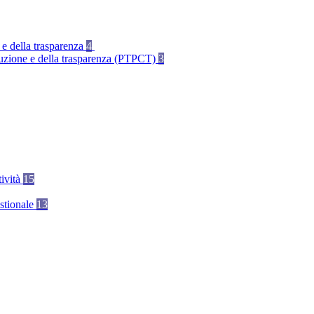
 e della trasparenza
4
rruzione e della trasparenza (PTPCT)
3
tività
15
stionale
13