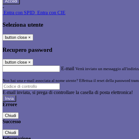
-
Entra con SPID
Entra con CIE
Seleziona utente
button close
×
Recupero password
button close
×
E-mail
Verrà inviato un messaggio all'indirizz
Non hai una e-mail associata al nome utente? Effettua il reset della password tram
E-mail inviata, si prega di controllare la casella di posta elettronica!
Errore
Chiudi
Successo
Chiudi
Informazione